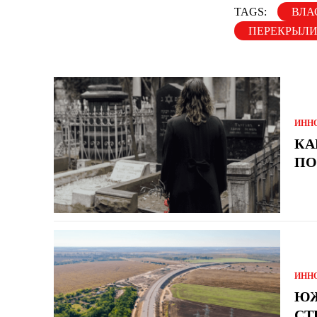
TAGS:
ВЛА
ПЕРЕКРЫЛИ
ИНН
КА
ПО
ИНН
ЮЖ
СТ