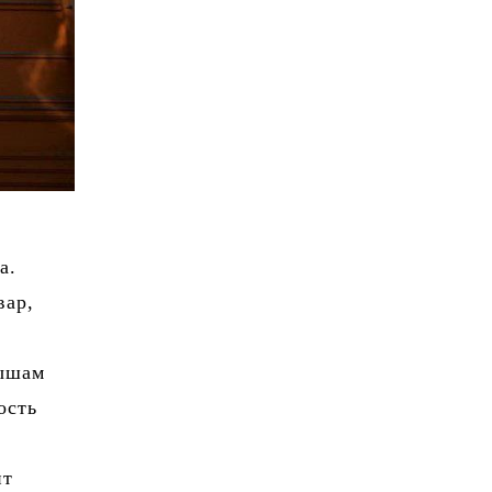
а.
вар,
лышам
ость
нт