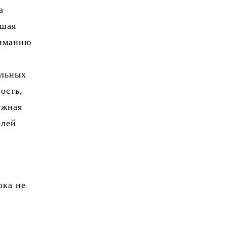
а
ьшая
ниманию
ельных
ость,
Южная
елей
ока не