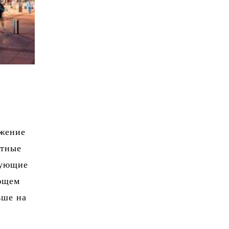
ижение
ртные
вующие
ующем
ьше на