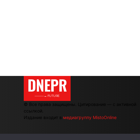
DNEPR
———→ FUTURE
© Все права защищены. Цитирование — с активной
ссылкой.
Издание входит в
медиагруппу MistoOnline