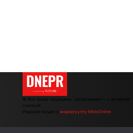
DNEPR
———→ FUTURE
© Все права защищены. Цитирование — с активной
ссылкой.
Издание входит в
медиагруппу MistoOnline