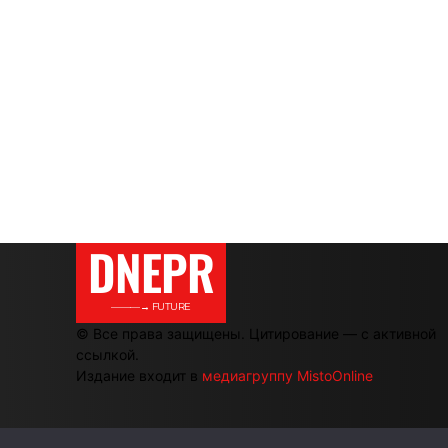
DNEPR
———→ FUTURE
© Все права защищены. Цитирование — с активной
ссылкой.
Издание входит в
медиагруппу MistoOnline