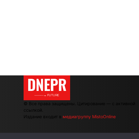
DNEPR
———→ FUTURE
© Все права защищены. Цитирование — с активной
ссылкой.
Издание входит в
медиагруппу MistoOnline