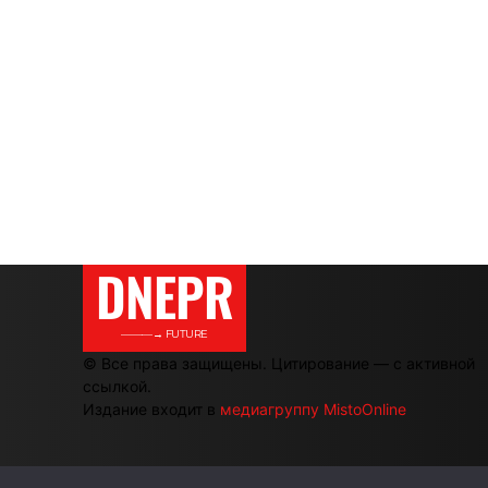
DNEPR
———→ FUTURE
© Все права защищены. Цитирование — с активной
ссылкой.
Издание входит в
медиагруппу MistoOnline