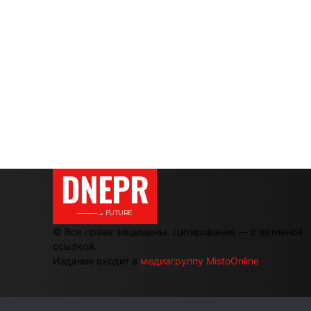
DNEPR
———→ FUTURE
© Все права защищены. Цитирование — с активной
ссылкой.
Издание входит в
медиагруппу MistoOnline