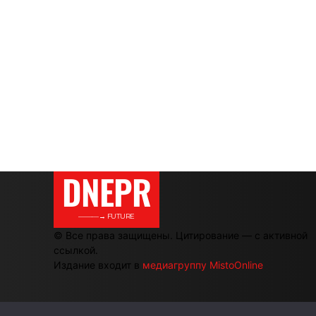
DNEPR
———→ FUTURE
© Все права защищены. Цитирование — с активной
ссылкой.
Издание входит в
медиагруппу MistoOnline