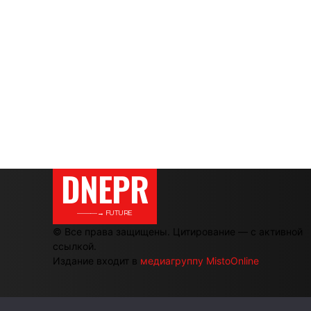
DNEPR
———→ FUTURE
© Все права защищены. Цитирование — с активной
ссылкой.
Издание входит в
медиагруппу MistoOnline