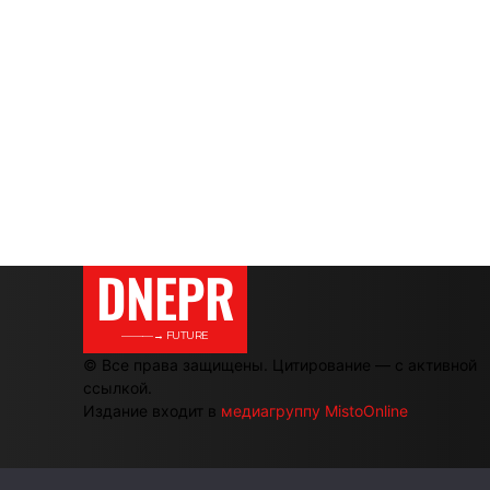
DNEPR
———→ FUTURE
© Все права защищены. Цитирование — с активной
ссылкой.
Издание входит в
медиагруппу MistoOnline