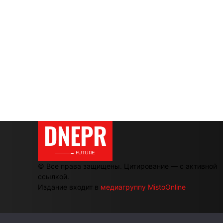
DNEPR
———→ FUTURE
© Все права защищены. Цитирование — с активной
ссылкой.
Издание входит в
медиагруппу MistoOnline