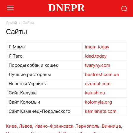
DNEPR
Домой
Сайты
Сайты
Я Мама
imom.today
Я Тато
idad.today
Породы собак и кошек
tvaryny.com
Лучшие рестораны
bestrest.com.ua
Новости Украины
ozemat.com
Сайт Калуша
kalush.eu
Сайт Коломыи
kolomyia.org
Сайт Каменец-Подольского
kamianets.com
Киев
,
Львов
,
Ивано-Франковск
,
Тернополь
,
Винница
,