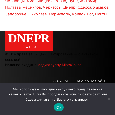
Черновцы
,
Хмельницкий
,
Ровно
,
Луцк
,
Житомир
,
Полтава
,
Чернигов
,
Черкассы
,
Днепр
,
Одесса
,
Харьков
,
Запорожье
,
Николаев
,
Мариуполь
,
Кривой Рог
,
Сайты
.
DNEPR
———→ FUTURE
© Все права защищены. Цитирование — с активной
ссылкой.
Издание входит в
медиагруппу MistoOnline
АВТОРЫ
РЕКЛАМА НА САЙТЕ
Мы используем куки для наилучшего представления
нашего сайта. Если Вы продолжите использовать сайт, мы
.
.
.
будем считать что Вас это устраивает.
Ок