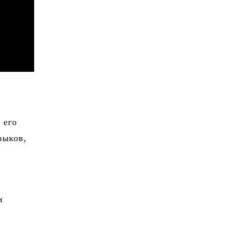
 его
выков,
и