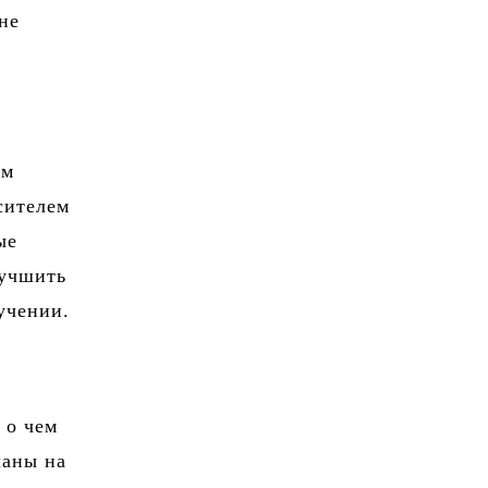
 не
ом
сителем
ые
лучшить
учении.
 о чем
ланы на