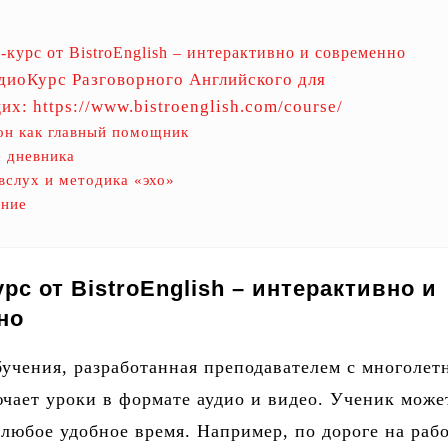
курс от BistroEnglish – интерактивно и современно
иоКурс Разговорного Английского для
х: https://www.bistroenglish.com/course/
он как главный помощник
 дневника
вслух и методика «эхо»
ение
рс от BistroEnglish – интерактивно и
но
учения, разработанная преподавателем с многолет
чает уроки в формате аудио и видео. Ученик може
 любое удобное время. Например, по дороге на рабо