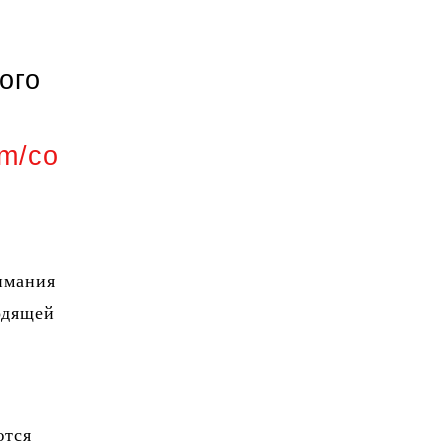
ого
om/co
имания
одящей
ются