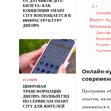
ОТ ДАТЧИКОВ ДО Е-
БИЛЕТА: КАК
КОНЦЕПЦИЯ SMART
Онлайн-
CITY ВОПЛОЩАЕТСЯ В
Видео+Ауд
ИНФРАСТРУКТУРУ
ДНЕПРА
Начинающи
Диктоф
Ведение
Чтение 
Заключ
Онлайн-ку
современ
ІТ-СФЕРА
ЦИФРОВАЯ
Программа об
ТРАНСФОРМАЦИЯ
ДНЕПРА: ПОЛНЫЙ ГИД
опытом, вклю
ПО СЕРВИСАМ SMART
CITY ДЛЯ ЖИТЕЛЕЙ
заниматься в