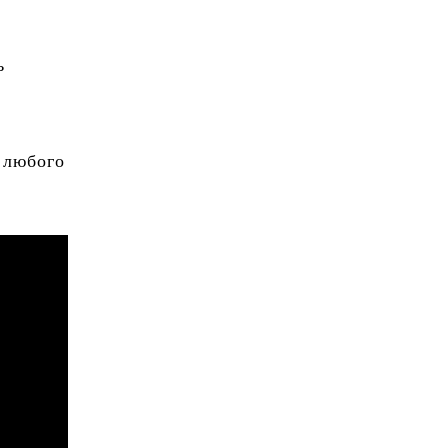
ь
 любого