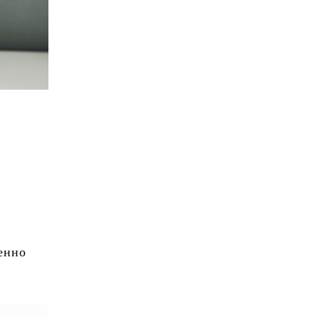
в
енно