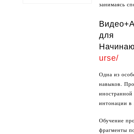
занимаясь сп
Видео+А
для
Начина
urse/
Одна из особ
навыков. Пр
иностранной 
интонации в 
Обучение про
фрагменты по