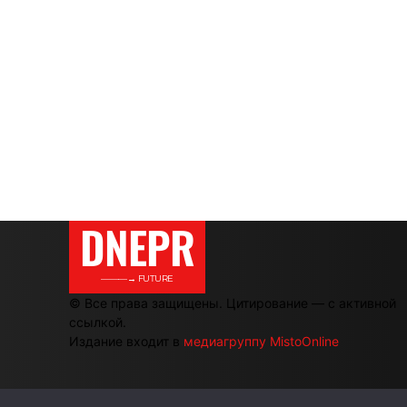
DNEPR
———→ FUTURE
© Все права защищены. Цитирование — с активной
ссылкой.
Издание входит в
медиагруппу MistoOnline