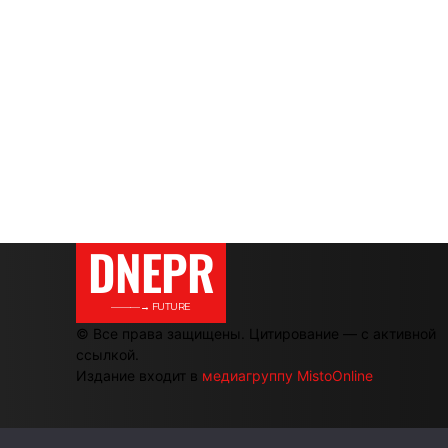
DNEPR
———→ FUTURE
© Все права защищены. Цитирование — с активной
ссылкой.
Издание входит в
медиагруппу MistoOnline