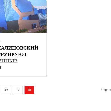
А
 КАЛИНОВСКИЙ
ТРУИРУЮТ
ЕННЫЕ
И
16
17
18
Страни